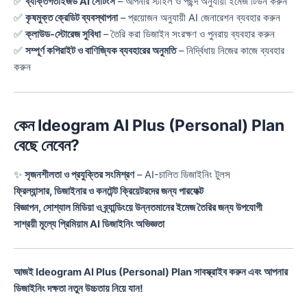
✅
ব্যক্তিগতাইজড AI সেটিংস
– আপনার স্টাইল ও পছন্দ অনুযায়ী ইমেজ টিউন করুন
✅
কৃষমুক্ত ক্রেডিট ব্যবস্থাপনা
– প্রয়োজন অনুযায়ী AI জেনারেশন ব্যবহার করুন
✅
ক্লাউড-স্টোরেজ সুবিধা
– তৈরি করা ডিজাইন সংরক্ষণ ও পুনরায় ব্যবহার করুন
✅
সম্পূর্ণ কপিরাইট ও বাণিজ্যিক ব্যবহারের অনুমতি
– নির্দ্বিধায় নিজের কাজে ব্যবহার
করুন
কেন Ideogram AI Plus (Personal) Plan
বেছে নেবেন?
✨
সৃজনশীলতা ও প্রযুক্তির সংমিশ্রণ
– AI-চালিত ডিজাইনিং টুলস
ফ্রিল্যান্সার, ডিজাইনার ও কনটেন্ট ক্রিয়েটরদের জন্য পারফেক্ট
বিজ্ঞাপন, সোশ্যাল মিডিয়া ও ব্র্যান্ডিংয়ে উন্নতমানের ইমেজ তৈরির জন্য উপযোগী
সাশ্রয়ী মূল্যে প্রিমিয়াম AI ডিজাইনিং অভিজ্ঞতা
আজই Ideogram AI Plus (Personal) Plan সাবস্ক্রাইব করুন এবং আপনার
ডিজাইনিং দক্ষতা নতুন উচ্চতায় নিয়ে যান!