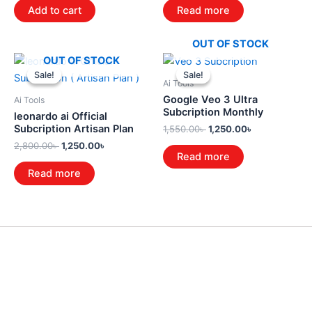
Add to cart
Read more
OUT OF STOCK
Original
Current
Original
Current
OUT OF STOCK
price
price
price
price
Sale!
Sale!
Sale!
Sale!
was:
is:
was:
is:
Ai Tools
2,800.00৳ .
1,250.00৳ .
1,550.00৳ .
1,250.00৳ .
Google Veo 3 Ultra
Ai Tools
Subcription Monthly
leonardo ai Official
Subcription Artisan Plan
1,550.00
৳
1,250.00
৳
2,800.00
৳
1,250.00
৳
Read more
Read more