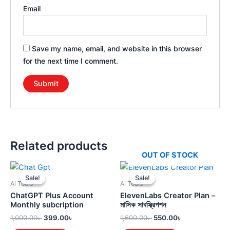
Email
Save my name, email, and website in this browser
for the next time I comment.
Related products
OUT OF STOCK
Original
Current
Original
Current
price
price
price
price
Sale!
Sale!
Sale!
Sale!
was:
is:
was:
is:
Ai Tools
Ai Tools
1,000.00৳ .
399.00৳ .
1,600.00৳ .
550.00৳ .
ChatGPT Plus Account
ElevenLabs Creator Plan –
Monthly subcription
মাসিক সাবস্ক্রিপশন
1,000.00
৳
399.00
৳
1,600.00
৳
550.00
৳