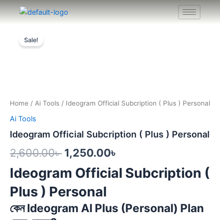
Skip
to
content
Original
Current
Sale!
price
price
was:
is:
2,600.00৳ .
1,250.00৳ .
Home
/
Ai Tools
/ Ideogram Official Subcription ( Plus ) Personal
Ai Tools
Ideogram Official Subcription ( Plus ) Personal
2,600.00
৳
1,250.00
৳
Ideogram Official Subcription (
Plus ) Personal
কেন Ideogram AI Plus (Personal) Plan