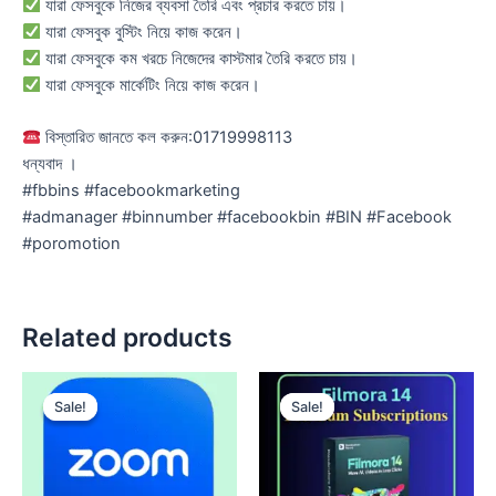
যারা ফেসবুকে নিজের ব্যবসা তৈরি এবং প্রচার করতে চায়।
যারা ফেসবুক বুস্টিং নিয়ে কাজ করেন।
যারা ফেসবুকে কম খরচে নিজেদের কাস্টমার তৈরি করতে চায়।
যারা ফেসবুকে মার্কেটিং নিয়ে কাজ করেন।
বিস্তারিত জানতে কল করুন:01719998113
ধন্যবাদ ।
#fbbins #facebookmarketing
#admanager #binnumber #facebookbin #BIN #Facebook
#poromotion
Related products
Original
Current
Original
Current
price
price
price
price
Sale!
Sale!
Sale!
Sale!
was:
is:
was:
is:
2,500.00৳ .
1,650.00৳ .
1,000.00৳ .
299.00৳ .