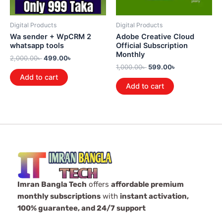
Digital Products
Digital Products
Wa sender + WpCRM 2
Adobe Creative Cloud
whatsapp tools
Official Subscription
Monthly
2,000.00
৳
499.00
৳
1,000.00
৳
599.00
৳
Add to cart
Add to cart
Imran Bangla Tech
offers
affordable premium
monthly subscriptions
with
instant activation,
100% guarantee, and 24/7 support